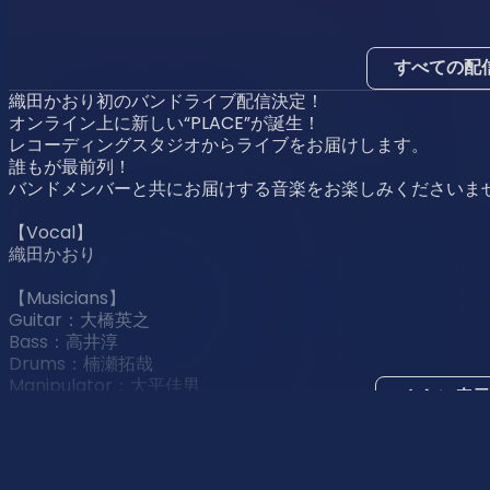
すべての配
織田かおり初のバンドライブ配信決定！
オンライン上に新しい“PLACE”が誕生！
レコーディングスタジオからライブをお届けします。
誰もが最前列！
バンドメンバーと共にお届けする音楽をお楽しみくださいま
【Vocal】
織田かおり
【Musicians】
Guitar：大橋英之
Bass：高井淳
Drums：楠瀬拓哉
Manipulator：大平佳男
さらに表示
[日程]
『Kaori Studio Take 01 ～ PLACE to your HEART〜』
一般注意事項
・日程：7月19日（日） 19:00〜